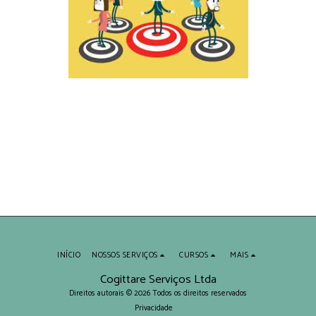
INÍCIO
NOSSOS SERVIÇOS
CURSOS
MAIS
Cogittare Serviços Ltda
Direitos autorais © 2026 Todos os direitos reservados
Privacidade