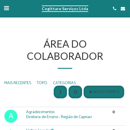
...
...
Cogittare Serviços Ltda
ÁREA DO
COLABORADOR
MAIS RECENTES
TOPO
CATEGORIAS
NOVO TOPICO
Agradecimentos
0
Diretoria de Ensino - Região de Capivari