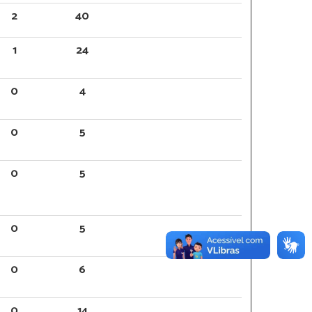
2
40
1
24
0
4
0
5
0
5
0
5
0
6
0
14