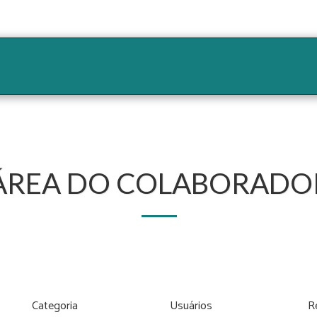
ício
Parceiros
Nossos Serviços
Cursos
No
ÁREA DO COLABORADO
Categoria
Usuários
R