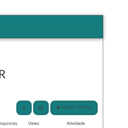
ssa História
Seja Nosso Funcionário
Informações
R
NOVO TOPICO
espostas
Views
Atividade